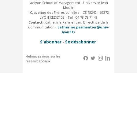
iaelyon School of Management - Université Jean
Moulin
1C, avenue des Frères Lumière - CS 78242 - 69372
LYON CEDEX 08 • Tel : 04 78 78 71 49
Contact
: Catherine Parmentier, Directrice de la
Communication -
catherine.parmentier@univ-
lyon3.fr
S'abonner
-
Se désabonner
Retrouvez nous sur les
réseaux sociaux