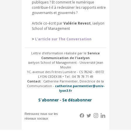
publiques ? Et comment le numérique
contribue-t-il à redessiner les rapports entre
gouvernants et gouvernés ?
Article co-écrit par
Valérie Revest
, iaelyon
School of Management
>
L'article sur The Conversation
Lettre d'information réalisée par le
Service
Communication de l'iaelyon
iaelyon School of Management - Université Jean
Moulin
1C, avenue des Frères Lumière - CS 78242 - 69372
LYON CEDEX 08 • Tel : 04 78 78 71 49
Contact
: Catherine Parmentier, Directrice de la
Communication -
catherine.parmentier@univ-
lyon3.fr
S'abonner
-
Se désabonner
Retrouvez nous sur les
réseaux sociaux