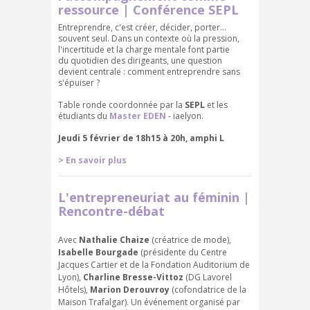
ressource | Conférence SEPL
Entreprendre, c'est créer, décider, porter...
souvent seul. Dans un contexte où la pression,
l'incertitude et la charge mentale font partie
du quotidien des dirigeants, une question
devient centrale : comment entreprendre sans
s'épuiser ?
Table ronde coordonnée par la
SEPL
et les
étudiants du
Master EDEN
- iaelyon.
Jeudi 5 février de 18h15 à 20h, amphi L
> En savoir plus
L'entrepreneuriat au féminin |
Rencontre-débat
Avec
Nathalie Chaize
(créatrice de mode),
Isabelle Bourgade
(présidente du Centre
Jacques Cartier et de la Fondation Auditorium de
Lyon),
Charline Bresse-Vittoz
(DG Lavorel
Hôtels),
Marion Derouvroy
(cofondatrice de la
Maison Trafalgar). Un événement organisé par