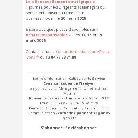
Le «
Renouvellement stratégique
»
1 journée pour les Dirigeants et Managers qui
souhaitent penser autrement leur
business model :
le 20 mars 2026
Encore quelques places disponibles sur «
Achats Responsables
» :
les 17, 18 et 19
mars 2026
Contactez-nous :
contact.formationcourte@univ-
lyon3.fr
ou au
04 78 78 71 88
Lettre d'information réalisée par le
Service
Communication de l'iaelyon
iaelyon School of Management - Université Jean
Moulin
1C, avenue des Frères Lumière - CS 78242 - 69372
LYON CEDEX 08 • Tel : 04 78 78 71 49
Contact
: Catherine Parmentier, Directrice de la
Communication -
catherine.parmentier@univ-
lyon3.fr
S'abonner
-
Se désabonner