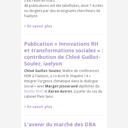
s'est réuni en mars.
48 publications ont été labellisées, dont 7 écrites
ou dirigées par des enseignants-chercheurs de
l'iaelyon.
> En savoir plus
Publication « Innovations RH
et transformations sociales » :
contribution de Chloé Guillot-
Soulez, iaelyon
Chloé Guillot-Soulez
, Maître de conférences
HDR à l'iaelyon, a co-écrit le chapitre 14 «
Intégrer l'urgence climatique dans le dialogue
social » avec
Margot Josserand
diplômée du
Master RHO
et
Karen Autret
, à partir du cas du
cabinet Plein Sens.
> En savoir plus
L'avenir du marché des DBA