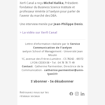
Xerfi Canal a reçu
Michel Kalika
, Président-
fondateur du Business Science Institute et
professeur émérite à l'iaelyon pour parler de
l'avenir du marché des DBA.
Une interview menée par
Jean-Philippe Denis
.
> La vidéo sur Xerfi Canal
Lettre d'information réalisée par le
Service
Communication de l'iaelyon
iaelyon School of Management - Université Jean
Moulin
1C, avenue des Frères Lumière - CS 78242 - 69372
LYON CEDEX 08 • Tel : 04 78 78 71 49
Contact
: Catherine Parmentier, Directrice de la
Communication -
catherine.parmentier@univ-
lyon3.fr
S'abonner
-
Se désabonner
Retrouvez nous sur les
réseaux sociaux