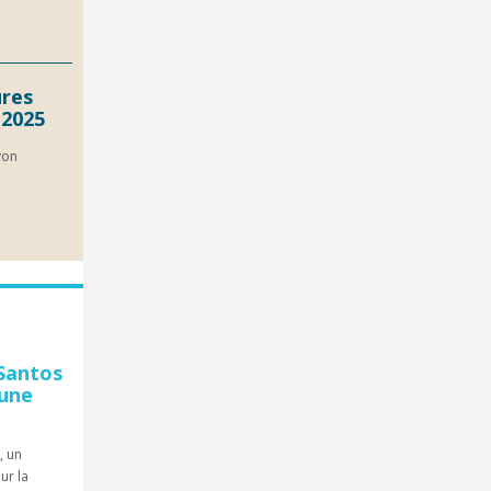
ures
 2025
yon
Santos
'une
, un
ur la