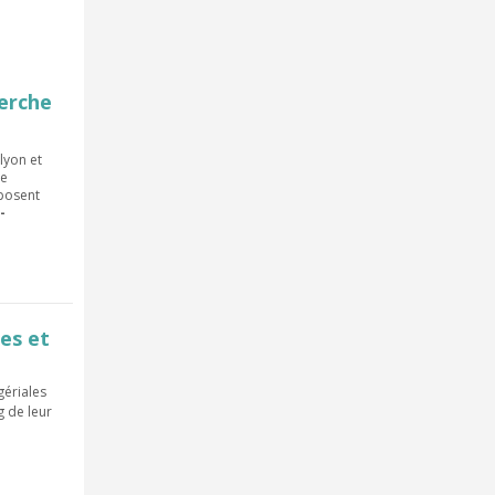
herche
elyon et
se
posent
-
tes et
gériales
g de leur