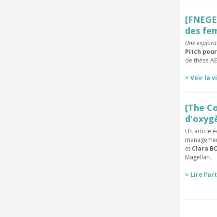
[FNEGE
des fe
Une explorat
Pitch pour
de thèse AE
> Voir la 
[The Co
d'oxygè
Un article é
management 
et
Clara B
Magellan.
> Lire l'ar