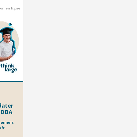
ion en ligne
dater
/ DBA
ionnels
.fr