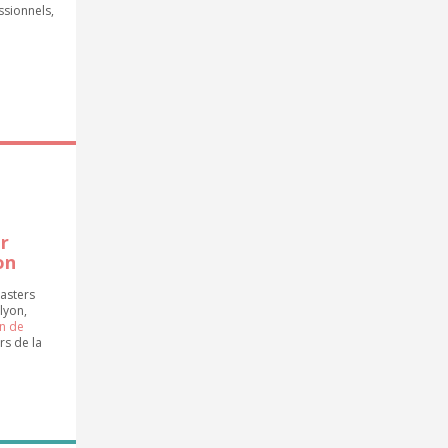
ssionnels,
er
on
Masters
lyon,
n de
rs de la