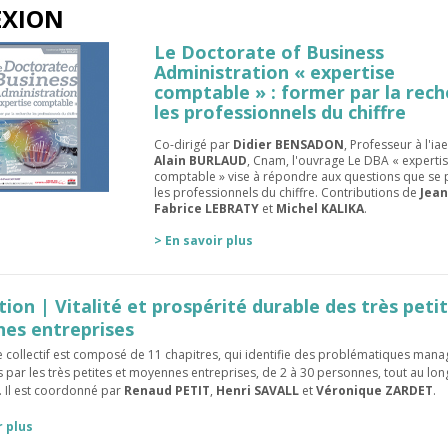
EXION
Le Doctorate of Business
Administration « expertise
comptable » : former par la rec
les professionnels du chiffre
Co-dirigé par
Didier BENSADON
, Professeur à l'ia
Alain BURLAUD
, Cnam, l'ouvrage Le DBA « experti
comptable » vise à répondre aux questions que se 
les professionnels du chiffre. Contributions de
Jean
Fabrice LEBRATY
et
Michel KALIKA
.
> En savoir plus
tion | Vitalité et prospérité durable des très peti
es entreprises
 collectif est composé de 11 chapitres, qui identifie des problématiques mana
 par les très petites et moyennes entreprises, de 2 à 30 personnes, tout au lon
e. Il est coordonné par
Renaud PETIT
,
Henri SAVALL
et
Véronique ZARDET
.
r plus