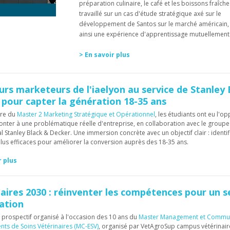
préparation culinaire, le café et les boissons fraîche
travaillé sur un cas d'étude stratégique axé sur le
développement de Santos sur le marché américain, 
ainsi une expérience d'apprentissage mutuellemen
> En savoir plus
urs marketeurs de l'iaelyon au service de Stanley 
pour capter la génération 18-35 ans
dre du
Master 2 Marketing Stratégique et Opérationnel
, les étudiants ont eu l'o
onter à une problématique réelle d'entreprise, en collaboration avec le groupe
l Stanley Black & Decker. Une immersion concrète avec un objectif clair : identif
 plus efficaces pour améliorer la conversion auprès des 18-35 ans.
r plus
aires 2030 : réinventer les compétences pour un s
ation
rospectif organisé à l'occasion des 10 ans du
Master Management et Commun
nts de Soins Vétérinaires (MC-ESV)
, organisé par VetAgroSup campus vétérinaire