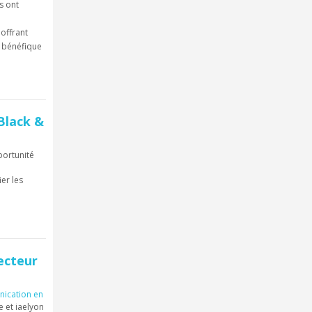
s ont
offrant
t bénéfique
Black &
pportunité
ier les
ecteur
ication en
 et iaelyon