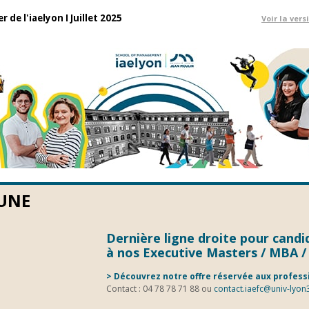
 de l'iaelyon I Juillet 2025
Voir la vers
 UNE
Dernière ligne droite pour candi
à nos Executive Masters / MBA 
>
Découvrez notre offre réservée aux profess
Contact : 04 78 78 71 88 ou
contact.iaefc@univ-lyon3