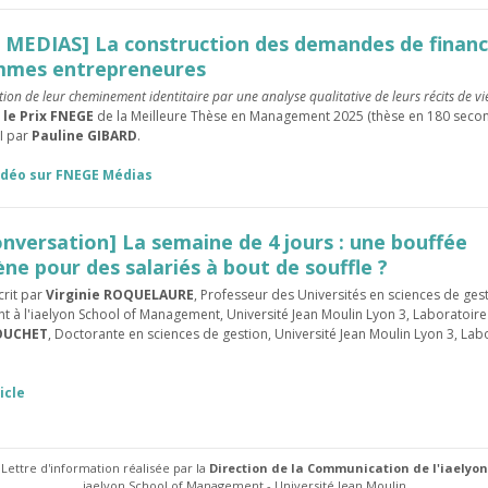
 MEDIAS] La construction des demandes de finan
mmes entrepreneures
ion de leur cheminement identitaire par une analyse qualitative de leurs récits de vi
 le Prix FNEGE
de la Meilleure Thèse en Management 2025 (thèse en 180 second
I par
Pauline GIBARD
.
vidéo sur FNEGE Médias
nversation] La semaine de 4 jours : une bouffée
ne pour des salariés à bout de souffle ?
crit par
Virginie ROQUELAURE
, Professeur des Universités en sciences de ges
à l'iaelyon School of Management, Université Jean Moulin Lyon 3, Laboratoire
OUCHET
, Doctorante en sciences de gestion, Université Jean Moulin Lyon 3, Lab
ticle
Lettre d'information réalisée par la
Direction de la
Communication de l'iaelyon
iaelyon School of Management - Université Jean Moulin