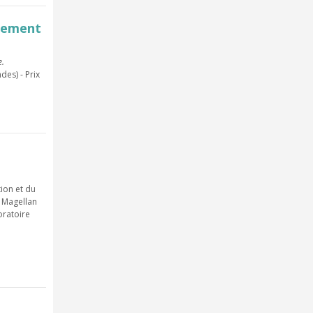
cement
e.
es) - Prix
tion et du
 Magellan
oratoire